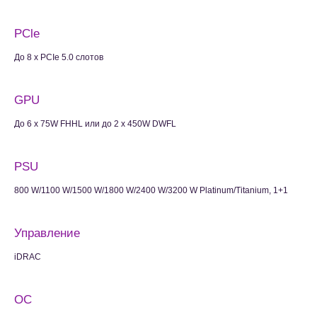
PCle
До 8 x PCIe 5.0 слотов
GPU
До 6 x 75W FHHL или до 2 x 450W DWFL
PSU
800 W/1100 W/1500 W/1800 W/2400 W/3200 W Platinum/Titanium, 1+1
Управление
iDRAC
ОС