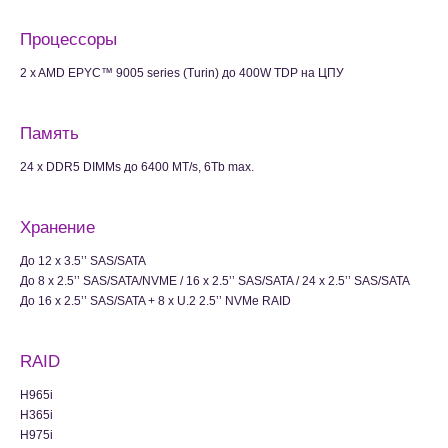
Процессоры
2 x AMD EPYC™ 9005 series (Turin) до 400W TDP на ЦПУ
Память
24 x DDR5 DIMMs до 6400 MT/s, 6Tb max.
Хранение
До 12 x 3.5’’ SAS/SATA
До 8 x 2.5’’ SAS/SATA/NVME / 16 x 2.5’’ SAS/SATA / 24 x 2.5’’ SAS/SATA
До 16 x 2.5’’ SAS/SATA + 8 x U.2 2.5’’ NVMe RAID
RAID
H965i
H365i
H975i