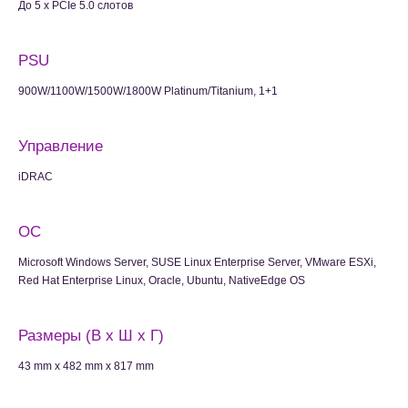
До 5 x PCIe 5.0 слотов
PSU
900W/1100W/1500W/1800W Platinum/Titanium, 1+1
Управление
iDRAC
ОС
Microsoft Windows Server, SUSE Linux Enterprise Server, VMware ESXi,
Red Hat Enterprise Linux, Oracle, Ubuntu, NativeEdge OS
Размеры (В x Ш x Г)
43 mm x 482 mm x 817 mm