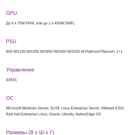
GPU
До 6 x 75W FHHL или до 2 x 450W DWFL
PSU
800 W/1100 W/1500 W/1800 W/2400 W/3200 W Platinum/Titanium, 1+1
Управление
iDRAC
ОС
Microsoft Windows Server, SUSE Linux Enterprise Server, VMware ESXi,
Red Hat Enterprise Linux, Oracle, Ubuntu, NativeEdge OS
Размеры (В x Ш x Г)