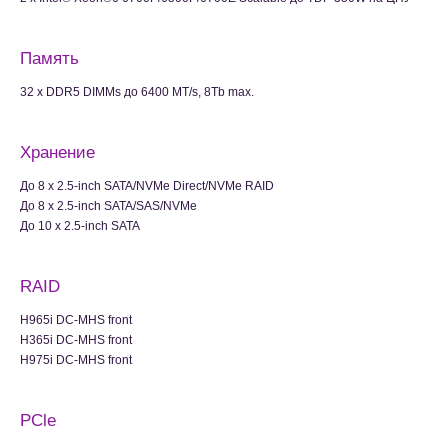
Память
32 x DDR5 DIMMs до 6400 MT/s, 8Tb max.
Хранение
До 8 x 2.5-inch SATA/NVMe Direct/NVMe RAID
До 8 x 2.5-inch SATA/SAS/NVMe
До 10 x 2.5-inch SATA
RAID
H965i DC-MHS front
H365i DC-MHS front
H975i DC-MHS front
PCle