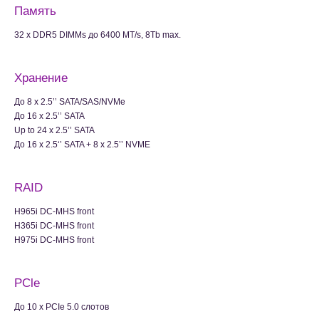
Память
32 x DDR5 DIMMs до 6400 MT/s, 8Tb max.
Хранение
До 8 x 2.5’’ SATA/SAS/NVMe
До 16 x 2.5’’ SATA
Up to 24 x 2.5’’ SATA
До 16 x 2.5‘’ SATA + 8 x 2.5’’ NVME
RAID
H965i DC-MHS front
H365i DC-MHS front
H975i DC-MHS front
PCle
До 10 x PCIe 5.0 слотов